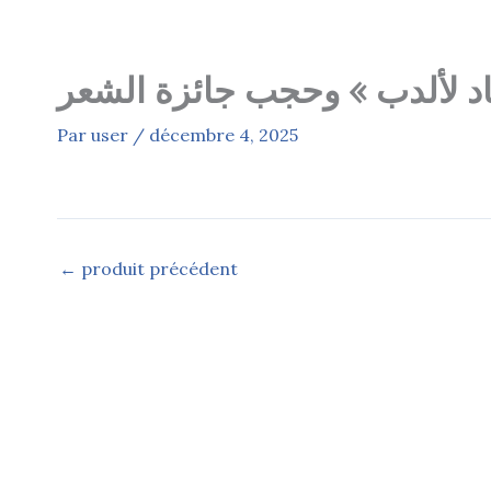
Aller
au
contenu
ياد لألدب » وحجب جائزة الشعر
Par
user
/
décembre 4, 2025
←
produit précédent