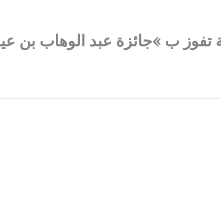
ية تفوز ب »جائزة عبد الوهاب بن ع