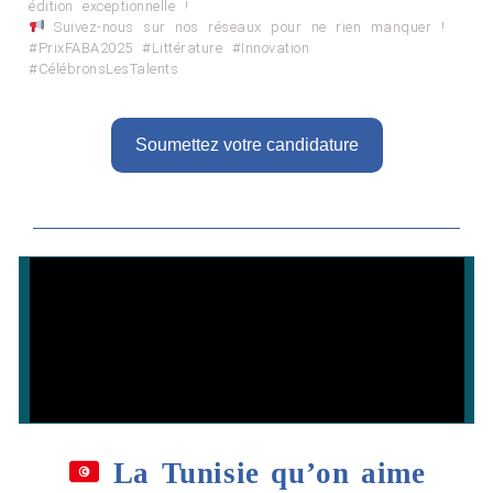
édition exceptionnelle !
Suivez-nous sur nos réseaux pour ne rien manquer !
#PrixFABA2025 #Littérature #Innovation
#CélébronsLesTalents
Soumettez votre candidature
La Tunisie qu’on aime