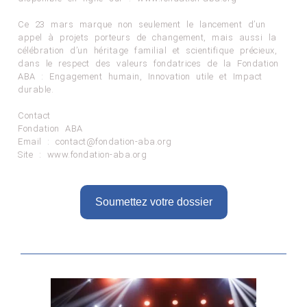
Ce 23 mars marque non seulement le lancement d’un
appel à projets porteurs de changement, mais aussi la
célébration d’un héritage familial et scientifique précieux,
dans le respect des valeurs fondatrices de la Fondation
ABA : Engagement humain, Innovation utile et Impact
durable.
Contact
Fondation ABA
Email : contact@fondation-aba.org
Site : www.fondation-aba.org
Soumettez votre dossier