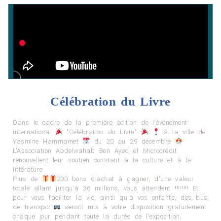
Célébration du Livre
Dans le cadre de la première édition de l'événement
international
"Célébration du Livre"
à la ville de
Yasmine Hammamet
du 20 au 29 décembre
L'Association Abdelwahab Ben Ayed et Microcrédit
renouvellent leur soutien constant à la culture et à la
littérature.
Plus de
200 bons d'achat à gagner, d'une valeur
totale allant jusqu'à 36 millions, vous attendent !!!!!!!! Et
pour vous faciliter la vie, ainsi qu'à vos enfants, des bus
de transport
seront mis à votre disposition gratuitement
chaque jour pendant toute la durée de l'exposition,