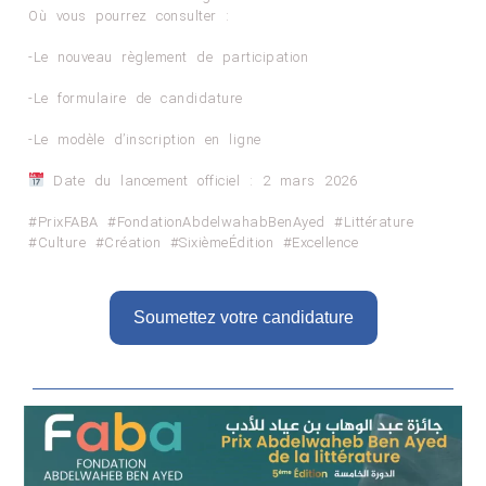
Où vous pourrez consulter :
-Le nouveau règlement de participation
-Le formulaire de candidature
-Le modèle d’inscription en ligne
Date du lancement officiel : 2 mars 2026
#PrixFABA #FondationAbdelwahabBenAyed #Littérature
#Culture #Création #SixièmeÉdition #Excellence
Soumettez votre candidature