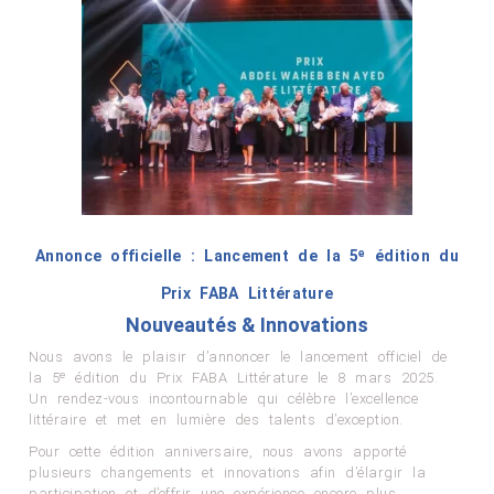
Annonce officielle : Lancement de la 5ᵉ édition du
Prix FABA Littérature
Nouveautés & Innovations
Nous avons le plaisir d’annoncer le lancement officiel de
la 5ᵉ édition du Prix FABA Littérature le 8 mars 2025.
Un rendez-vous incontournable qui célèbre l’excellence
littéraire et met en lumière des talents d’exception.
Pour cette édition anniversaire, nous avons apporté
plusieurs changements et innovations afin d’élargir la
participation et d’offrir une expérience encore plus