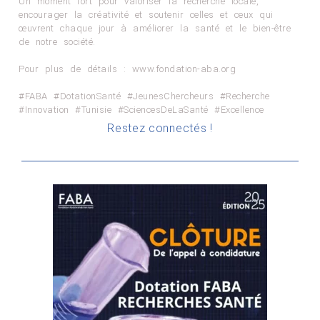
Un moment fort pour valoriser la recherche locale,
encourager la créativité et soutenir celles et ceux qui
œuvrent chaque jour à améliorer la santé et le bien-être
de notre société.
Pour plus de détails : www.fondation-aba.org
#FABA #DotationSanté #JeunesChercheurs #Recherche
#Innovation #Tunisie #SciencesDeLaSanté #Excellence
Restez connectés !