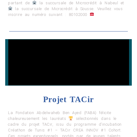
partant de
la succursale de Microcrédit à Nabeul et
la succursale de Microcrédit à Sousse. Veuillez vous
inscrire au numéro suivant : 80102000
Projet TACir
La Fondation Abdelwaheb Ben Ayed (FABA) félicite
chaleureusement les lauréats
sélectionnés dans le
cadre du projet TACir, issu du programme d’incubation
Créathon de Tunis #1 – TACir CREA INNOV #1 Cohort.
Ces projets exceptionnels, portés par de jeunes talents