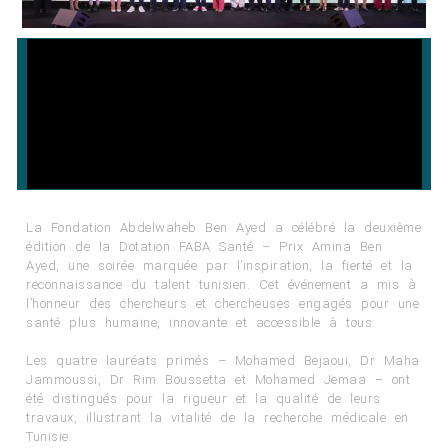
La Fondation Abdelwaheb Ben Ayed a célébré la deuxième
édition de la Dotation FABA Santé – Prix Amina Ben
Ayed, une soirée marquée par l’inspiration, la fierté et la
reconnaissance du talent tunisien. Cet événement a mis à
l’honneur des chercheurs et chercheuses engagés pour une
santé plus humaine, innovante et accessible à tous.
Les quatre lauréats primés – Mohamed Bejaoui, Dr Maha
Jammoussi, Dr Rim Boussetta et Mohamed Jemaa – ont
été distingués pour la rigueur et la qualité de leurs
travaux, illustrant la vitalité de la recherche médicale en
Tunisie.